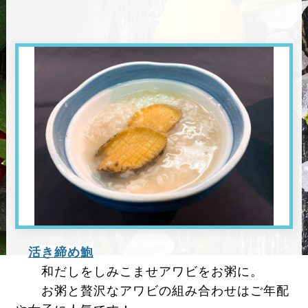
活き締め鮑
和だしをしみこませアワビをお粥に。
お粥と贅沢なアワビの組み合わせはご年配